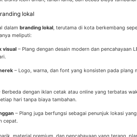
randing lokal
tal dalam
branding lokal
, terutama di kota berkembang sepe
anya meliputi:
 visual
– Plang dengan desain modern dan pencahayaan LE
ri.
merek
– Logo, warna, dan font yang konsisten pada plang
 Berbeda dengan iklan cetak atau online yang terbatas wa
tiap hari tanpa biaya tambahan.
anggan
– Plang juga berfungsi sebagai penunjuk lokasi ya
 cepat.
arik, material premium, dan pencahayaan yang terang, p