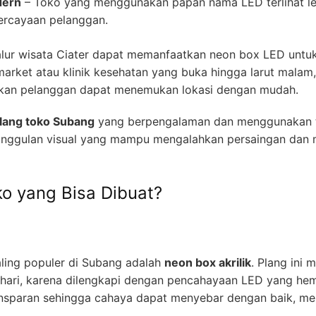
dern
– Toko yang menggunakan papan nama LED terlihat leb
ercayaan pelanggan.
 jalur wisata Ciater dapat memanfaatkan neon box LED unt
imarket atau klinik kesehatan yang buka hingga larut mal
kan pelanggan dapat menemukan lokasi dengan mudah.
plang toko Subang
yang berpengalaman dan menggunakan te
eunggulan visual yang mampu mengalahkan persaingan dan 
ko yang Bisa Dibuat?
aling populer di Subang adalah
neon box akrilik
. Plang ini 
m hari, karena dilengkapi dengan pencahayaan LED yang hemat
ansparan sehingga cahaya dapat menyebar dengan baik, m