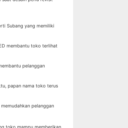
rti Subang yang memiliki
D membantu toko terlihat
 membantu pelanggan
ktu, papan nama toko terus
ng memudahkan pelanggan
lang toko mampu memberikan