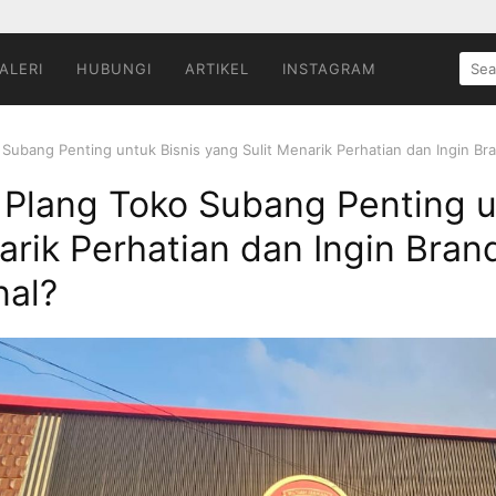
SEA
ALERI
HUBUNGI
ARTIKEL
INSTAGRAM
FOR:
ubang Penting untuk Bisnis yang Sulit Menarik Perhatian dan Ingin Bra
Plang Toko Subang Penting u
arik Perhatian dan Ingin Bran
nal?