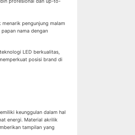
ih profesional dan up-to-
uk menarik pengunjung malam
am, papan nama dengan
knologi LED berkualitas,
memperkuat posisi brand di
memiliki keunggulan dalam hal
 energi. Material akrilik
emberikan tampilan yang