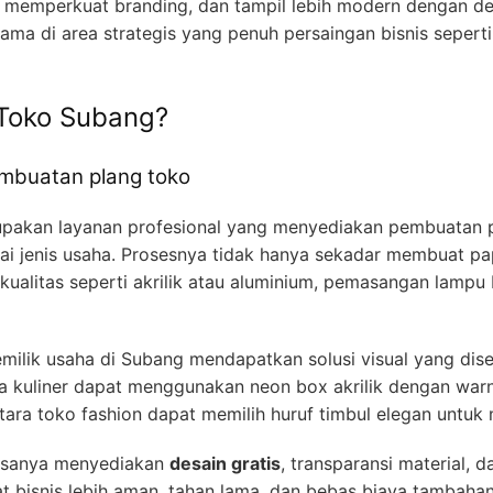
o, memperkuat branding, dan tampil lebih modern dengan de
utama di area strategis yang penuh persaingan bisnis seperti
 Toko Subang?
mbuatan plang toko
pakan layanan profesional yang menyediakan pembuatan 
i jenis usaha. Prosesnya tidak hanya sekadar membuat papa
rkualitas seperti akrilik atau aluminium, pemasangan lampu
ilik usaha di Subang mendapatkan solusi visual yang dis
a kuliner dapat menggunakan neon box akrilik dengan war
ara toko fashion dapat memilih huruf timbul elegan untuk 
biasanya menyediakan
desain gratis
, transparansi material, d
 bisnis lebih aman, tahan lama, dan bebas biaya tambahan s