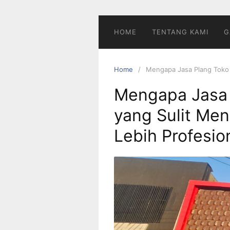
Skip
to
content
HOME
TENTANG KAMI
G
Home
Mengapa Jasa Plang Toko S
Mengapa Jasa 
yang Sulit Men
Lebih Profesio