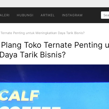
SEA
ALERI
HUBUNGI
ARTIKEL
INSTAGRAM
FOR:
Ternate Penting untuk Meningkatkan Daya Tarik Bisnis?
Plang Toko Ternate Penting 
aya Tarik Bisnis?