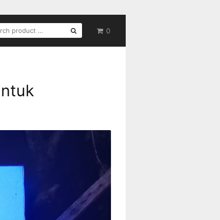
RCH
0
untuk