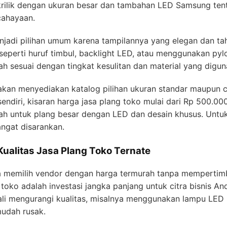
akrilik dengan ukuran besar dan tambahan LED Samsung ten
cahayaan.
njadi pilihan umum karena tampilannya yang elegan dan ta
eperti huruf timbul, backlight LED, atau menggunakan pylon
h sesuai dengan tingkat kesulitan dan material yang digun
 akan menyediakan katalog pilihan ukuran standar maupun 
sendiri, kisaran harga jasa plang toko mulai dari Rp 500.00
iah untuk plang besar dengan LED dan desain khusus. Unt
angat disarankan.
ualitas Jasa Plang Toko Ternate
a memilih vendor dengan harga termurah tanpa mempertim
g toko adalah investasi jangka panjang untuk citra bisnis
ali mengurangi kualitas, misalnya menggunakan lampu LED b
mudah rusak.