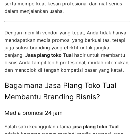
serta memperkuat kesan profesional dan niat serius
dalam menjalankan usaha.
Dengan memilih vendor yang tepat, Anda tidak hanya
mendapatkan media promosi yang berkualitas, tetapi
juga solusi branding yang efektif untuk jangka
panjang.
Jasa plang toko Tual
hadir untuk membantu
bisnis Anda tampil lebih profesional, mudah ditemukan,
dan mencolok di tengah kompetisi pasar yang ketat.
C
Bagaimana Jasa Plang Toko Tual
h
a
Membantu Branding Bisnis?
t
G
P
Media promosi 24 jam
T
s
a
Salah satu keunggulan utama
jasa plang toko Tual
i
adalah kemampuannya menjadi media promosi yang
d