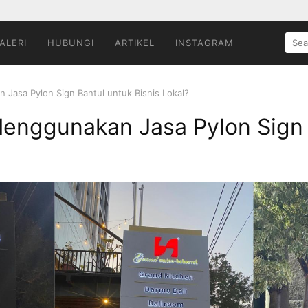
SEA
ALERI
HUBUNGI
ARTIKEL
INSTAGRAM
FOR:
Jasa Pylon Sign Bantul untuk Bisnis Lokal?
enggunakan Jasa Pylon Sign 