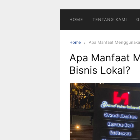
Skip
to
content
HOME
TENTANG KAMI
G
Home
Apa Manfaat Menggunakan 
Apa Manfaat M
Bisnis Lokal?