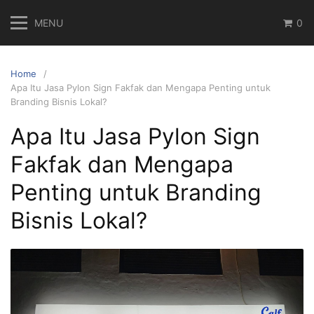
Skip
MENU
0
to
content
Home
Apa Itu Jasa Pylon Sign Fakfak dan Mengapa Penting untuk
Branding Bisnis Lokal?
Apa Itu Jasa Pylon Sign
Fakfak dan Mengapa
Penting untuk Branding
Bisnis Lokal?