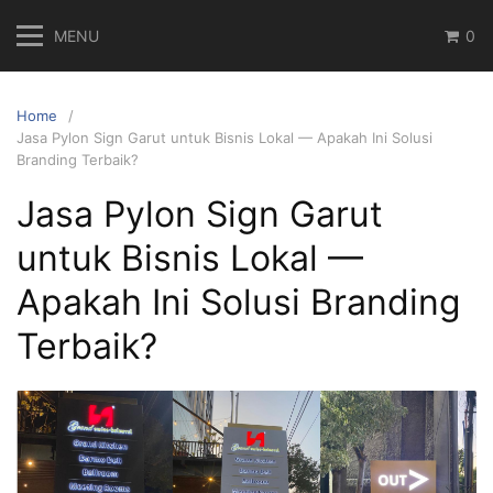
Skip
MENU
0
to
content
Home
Jasa Pylon Sign Garut untuk Bisnis Lokal — Apakah Ini Solusi
Branding Terbaik?
Jasa Pylon Sign Garut
untuk Bisnis Lokal —
Apakah Ini Solusi Branding
Terbaik?