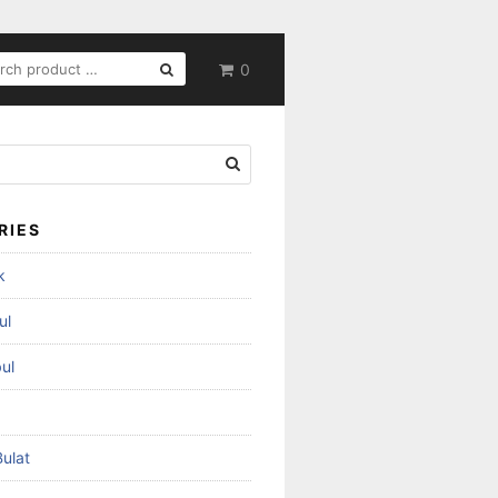
RCH
0
RIES
k
ul
ul
ulat