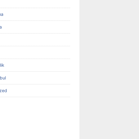
ma
a
lik
bul
ized