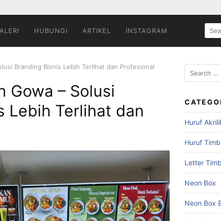
SEA
ALERI
HUBUNGI
ARTIKEL
INSTAGRAM
FOR:
usi Branding Bisnis Lebih Terlihat dan Profesional
Search
for:
n Gowa – Solusi
CATEGO
s Lebih Terlihat dan
Huruf Akrili
Huruf Timb
Letter Timb
Neon Box
Neon Box B