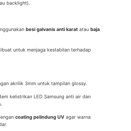
tau backlight).
enggunakan
besi galvanis anti karat
atau
baja
ibuat untuk menjaga kestabilan terhadap
.
an akrilik 3mm untuk tampilan glossy.
em kelistrikan LED Samsung anti air dan
.
 dengan
coating pelindung UV
agar warna
ar.