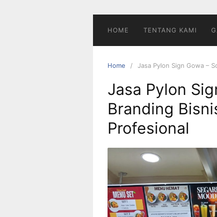
Skip
to
content
HOME
TENTANG KAMI
G
Home
Jasa Pylon Sign Gowa – Sol
Jasa Pylon Sig
Branding Bisni
Profesional