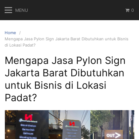
Skip
MENU
0
to
content
Home
Mengapa Jasa Pylon Sign Jakarta Barat Dibutuhkan untuk Bisnis
di Lokasi Padat?
Mengapa Jasa Pylon Sign
Jakarta Barat Dibutuhkan
untuk Bisnis di Lokasi
Padat?