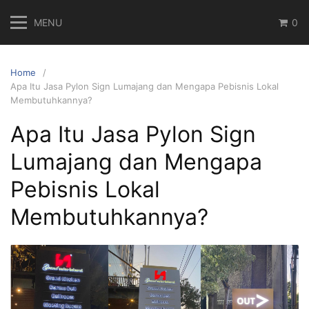
Skip
MENU
0
to
content
Home
Apa Itu Jasa Pylon Sign Lumajang dan Mengapa Pebisnis Lokal
Membutuhkannya?
Apa Itu Jasa Pylon Sign
Lumajang dan Mengapa
Pebisnis Lokal
Membutuhkannya?