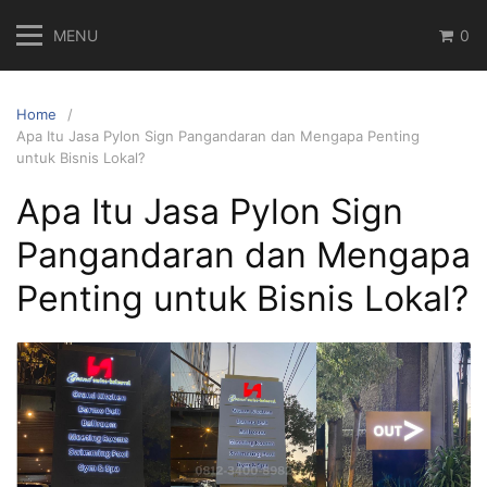
Skip
MENU
0
to
content
Home
Apa Itu Jasa Pylon Sign Pangandaran dan Mengapa Penting
untuk Bisnis Lokal?
Apa Itu Jasa Pylon Sign
Pangandaran dan Mengapa
Penting untuk Bisnis Lokal?