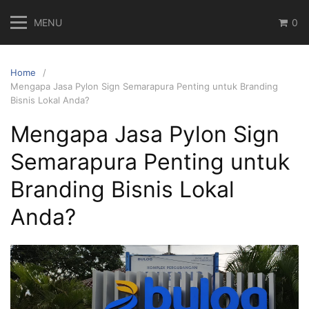
Skip
MENU
0
to
content
Home
Mengapa Jasa Pylon Sign Semarapura Penting untuk Branding
Bisnis Lokal Anda?
Mengapa Jasa Pylon Sign
Semarapura Penting untuk
Branding Bisnis Lokal
Anda?