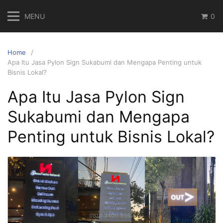
Skip
MENU
0
to
content
Home
Apa Itu Jasa Pylon Sign Sukabumi dan Mengapa Penting untuk
Bisnis Lokal?
Apa Itu Jasa Pylon Sign
Sukabumi dan Mengapa
Penting untuk Bisnis Lokal?