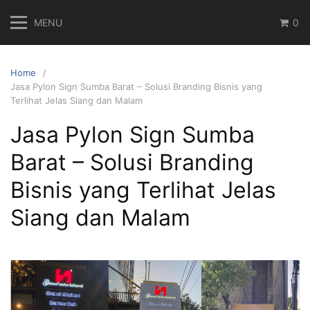
Skip
MENU
0
to
content
Home
Jasa Pylon Sign Sumba Barat – Solusi Branding Bisnis yang
Terlihat Jelas Siang dan Malam
Jasa Pylon Sign Sumba
Barat – Solusi Branding
Bisnis yang Terlihat Jelas
Siang dan Malam