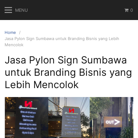
Skip
MENU
0
to
content
Home
Jasa Pylon Sign Sumbawa untuk Branding Bisnis yang Lebih
Mencolok
Jasa Pylon Sign Sumbawa
untuk Branding Bisnis yang
Lebih Mencolok