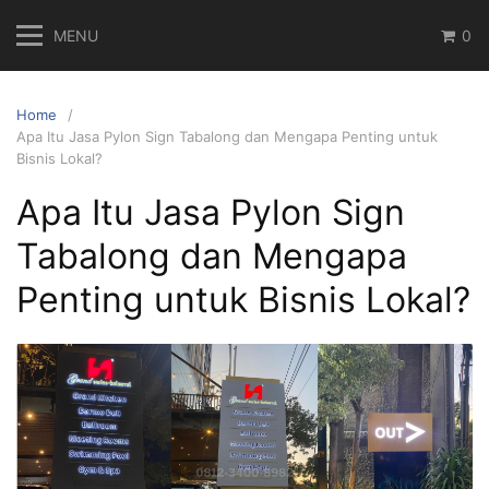
Skip
MENU
0
to
content
Home
Apa Itu Jasa Pylon Sign Tabalong dan Mengapa Penting untuk
Bisnis Lokal?
Apa Itu Jasa Pylon Sign
Tabalong dan Mengapa
Penting untuk Bisnis Lokal?