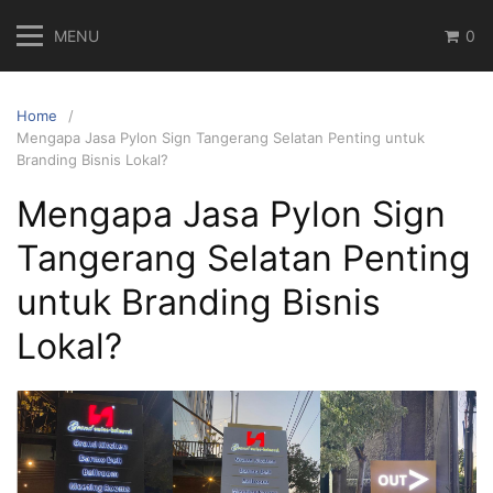
Skip
MENU
0
to
content
Home
Mengapa Jasa Pylon Sign Tangerang Selatan Penting untuk
Branding Bisnis Lokal?
Mengapa Jasa Pylon Sign
Tangerang Selatan Penting
untuk Branding Bisnis
Lokal?