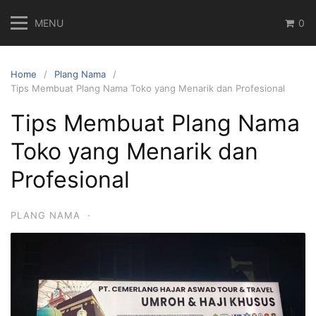
Skip
MENU
0
to
content
Home
Plang Nama
Tips Membuat Plang Nama Toko yang Menarik dan Profesional
Tips Membuat Plang Nama
Toko yang Menarik dan
Profesional
PLANG NAMA
·