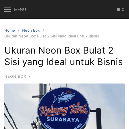
Skip
MENU
0
to
content
Home
Neon Box
Ukuran Neon Box Bulat 2 Sisi yang Ideal untuk Bisnis
Ukuran Neon Box Bulat 2
Sisi yang Ideal untuk Bisnis
NEON BOX
·